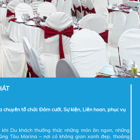
HÁT
chuyên tổ chức Đám cưới, Sự kiện, Liên hoan, phục vụ
n khi Du khách thưởng thức những món ăn ngon, những
ũng Tàu Marina – nơi có không gian xanh đẹp, thoáng