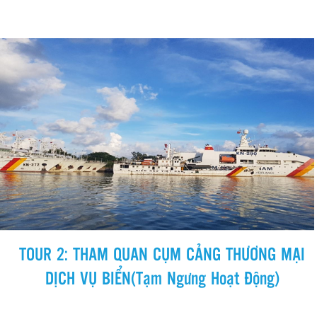
TOUR 2: THAM QUAN CỤM CẢNG THƯƠNG MẠI
DỊCH VỤ BIỂN(Tạm Ngưng Hoạt Động)