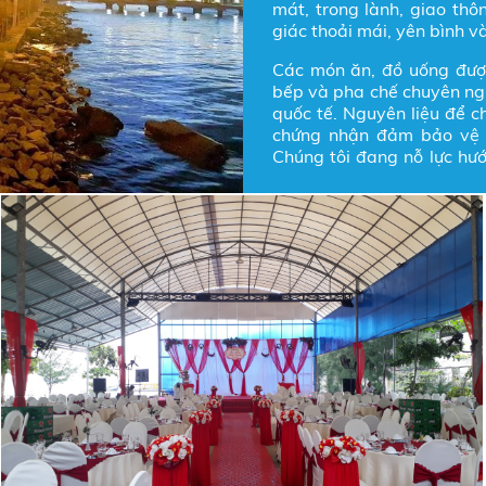
mát, trong lành, giao thô
giác thoải mái, yên bình 
Các món ăn, đồ uống được 
bếp và pha chế chuyên nghiê
quốc tế. Nguyên liệu để c
chứng nhận đảm bảo vệ 
Chúng tôi đang nỗ lực hướn
vậy, khách hàng có thể h