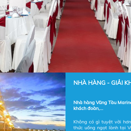
NHÀ HÀNG - GIẢI K
Nhà hàng Vũng Tàu Marina 
khách đoàn,...
Không có gì tuyệt vời hơ
thức uống ngọt lành tại V