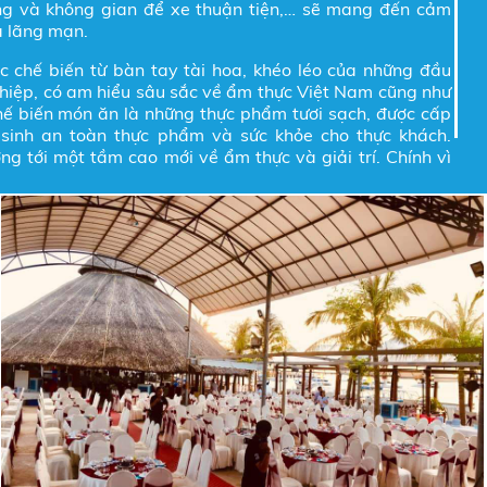
ng và không gian để xe thuận tiện,… sẽ mang đến cảm
và lãng mạn.
chế biến từ bàn tay tài hoa, khéo léo của những đầu
̣p, có am hiểu sâu sắc về ẩm thực Việt Nam cũng như
hế biến món ăn là những thực phẩm tươi sạch, được cấp
sinh an toàn thực phẩm và sức khỏe cho thực khách.
g tới một tầm cao mới về ẩm thực và giải trí. Chính vì
oàn toàn yên tâm khi thưởng thức các món ngon tại đây.