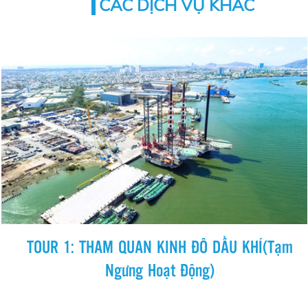
CÁC DỊCH VỤ KHÁC
TOUR 1: THAM QUAN KINH ĐÔ DẦU KHÍ(Tạm
Ngưng Hoạt Động)