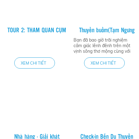
mộng
TOUR 2: THAM QUAN CỤM
Thuyền buồm(Tạm Ngưng
CẢNG THƯƠNG MẠI DỊCH
Hoạt Động)
Bạn đã bao giờ trãi nghiệm
VỤ BIỂN(Tạm Ngưng Hoạt
cảm giác lênh đênh trên một
vịnh sông thơ mộng cùng với
Động)
những chiếc thuyền buồm
catamaran đầy màu sắc và thả
XEM CHI TIẾT
XEM CHI TIẾT
tâm hồn mình vào mây trời
sóng nước?
Nhà hàng - Giải khát
Check-in Bến Du Thuyền