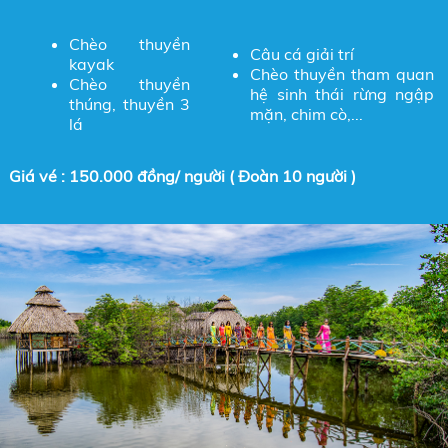
Chèo thuyền
Câu cá giải trí
kayak
Chèo thuyền tham quan
Chèo thuyền
hệ sinh thái rừng ngập
thúng, thuyền 3
mặn, chim cò,...
lá
Giá vé : 150.000 đồng/ người ( Đoàn 10 người )