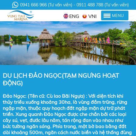
0941 666 966 (Tư vấn viên)
0911 488 788 (Tư vấn viên)
ENG
VNI
MENU
DU LỊCH ĐẢO NGỌC(TẠM NGƯNG HOẠT
ĐỘNG)
Đảo Ngọc: (Tên cũ: Cù lao Bãi Ngựa) : Với diện tích khi
thủy triều xuống khoảng 30ha, là vùng đầm trũng, rừng
ngập mặn, thuộc quy hoạch đất ngập mặn dự trữ phát
triển. Xung quanh Đảo Ngọc được che chắn bởi các loại
cây sú, vẹt, đước lâu năm, tán rộng đan vào nhau như
bức tường ngăn sóng. Phía trong, một bờ bao bằng đất
dài khoảng 500m, ngăn cách nước biển và hệ thống đùng