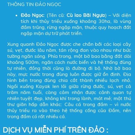
THÔNG TIN ĐẢO NGỌC
Đảo Ngọc
: (Tên cũ:
Cù lao Bãi Ngựa
) – Với diện
tích khi thủy triều xuống khoảng 30ha, là vùng
đầm trũng, rừng ngập mặn, thuộc quy hoạch đất
ngập mặn dự trữ phát triển.
Xung quanh Đảo Ngọc được che chắn bởi các loại cây
sú, vẹt, đước lâu năm, tán rộng đan vào nhau như bức
tường ngăn sóng. Phía trong, một bờ bao bằng đất dài
khoảng 500m, ngăn cách nước biển và hệ thống đùng
tự nhiên, đồng thời cũng là đường đi bộ. Nhờ bờ bao
này, mực nước trong đùng luôn được giữ ổn định. Địa
hình bên trong đùng chia cắt thành nhiều lạch nhỏ.
Ngồi xuồng Kayak len lỏi giữa rừng đước, sú, vẹt cả
trăm năm tuổi, càng cảm nhận được cảnh quan tự
nhiên tuyệt đẹp, không khí trong lành, mát mẻ; một thú
thư giãn hấp dẫn khác: Câu cá trong đầm – vì nước
thủy triều ra vào theo hệ thống cống của Đầm, nên
trong đầm có rất nhiều cá.
DỊCH VỤ MIỄN PHÍ TRÊN ĐẢO :